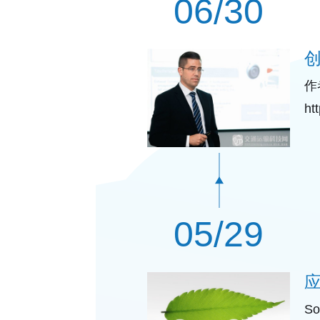
06/30
作
ht
地
05/29
S