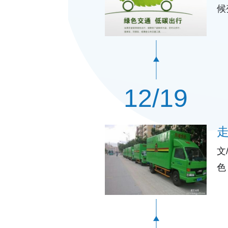
候
目
12/19
文
色
了