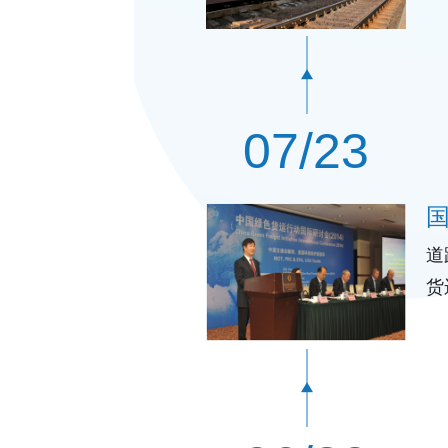
这
07/23
道
货
织