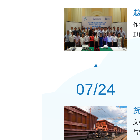
作
越
金
07/24
文
与