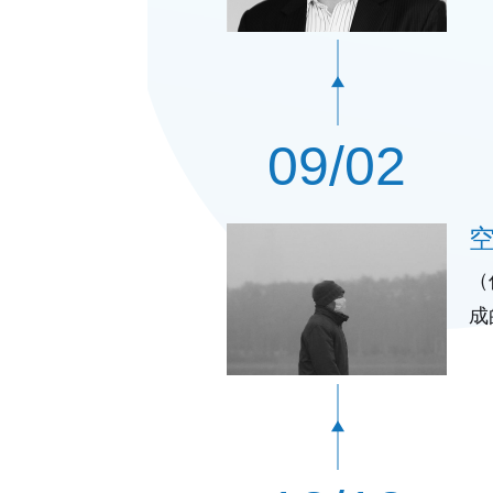
气
09/02
（
成
好